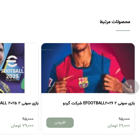
محصولات مرتبط
‹
بازی سونی 2 EFOOTBALL 2025 شرکت JB
بازی سونی 2 MEGA MAN X3 شرکت لوح زرین
20,000
95,000
افزودن
79,000
تومان
15,000
تومان