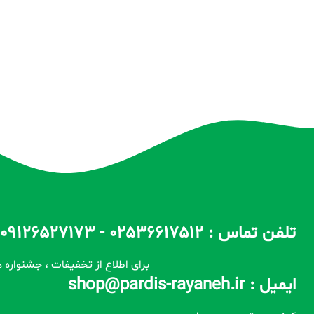
تلفن تماس : 02536617512 - 09126527173 - 09100557173 ساعات پاسخگویی : 10 الی 14 / 17 الی 22
برای اطلاع از تخفیفات ، جشنواره ه
ایمیل : shop@pardis-rayaneh.ir