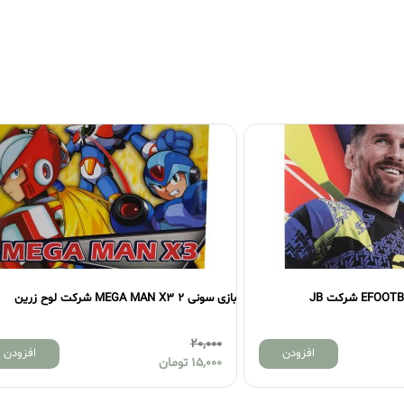
بازی سونی 2 NARUTO2 شرکت لوح زرین
15,000
افزودن
افز
12,000
تومان