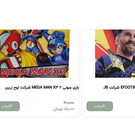
بازی سونی 2 NARUTO2 شرکت لوح زرین
15,000
افزودن
اف
12,000
تومان