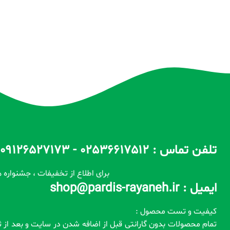
تلفن تماس : 02536617512 - 09126527173 - 09100557173 ساعات پاسخگویی : 10 الی 14 / 17 الی 22
برای اطلاع از تخفیفات ، جشنواره ه
ایمیل : shop@pardis-rayaneh.ir
کیفیت و تست محصول :