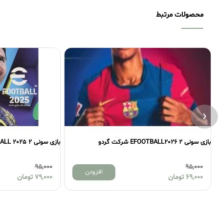
محصولات مرتبط
‹
بازی سونی 2 EFOOTBALL 2025 شرکت JB
بازی سونی 2 MEGA MAN X3 شرکت لوح زرین
20,000
95,000
افزودن
79,000
تومان
15,000
تومان