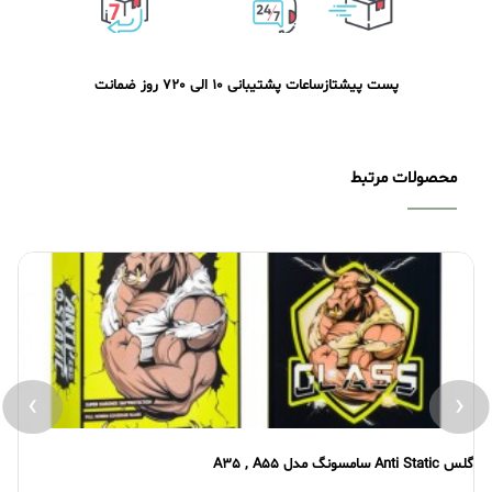
پست پیشتاز
ساعات پشتیبانی 10 الی 20
7 روز ضمانت
محصولات مرتبط
›
‹
گلس Anti Static سامسونگ مدل A35 , A55
گلس atic