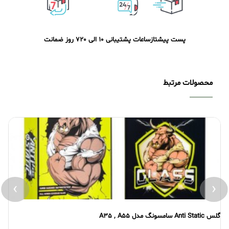
پست پیشتاز
ساعات پشتیبانی 10 الی 20
7 روز ضمانت
محصولات مرتبط
›
‹
گلس Anti Static سامسونگ مدل A35 , A55
گلس atic