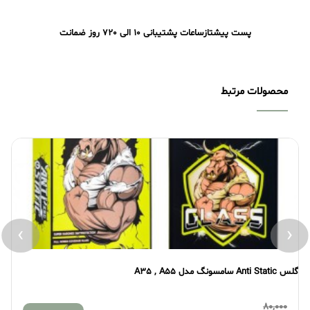
پست پیشتاز
ساعات پشتیبانی 10 الی 20
7 روز ضمانت
محصولات مرتبط
›
‹
گلس Anti Static سامسونگ مدل A35 , A55
گلس atic
80,000