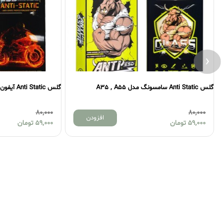
‹
گلس Anti Static سامسونگ مدل A35 , A55
گلس Anti Static آیفون مدل 15
80,000
80,000
افزودن
59,000
تومان
59,000
تومان