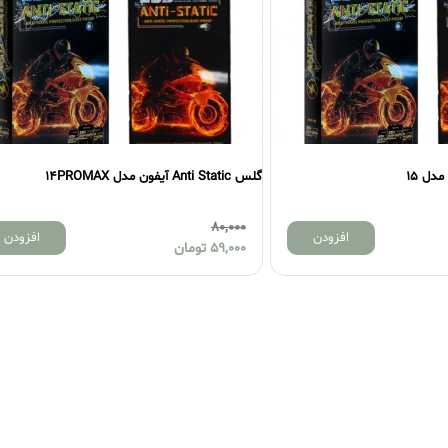
گلس Anti Static آیفون مدل 14PROMAX
80,000
افزودن
افزودن
59,000
تومان