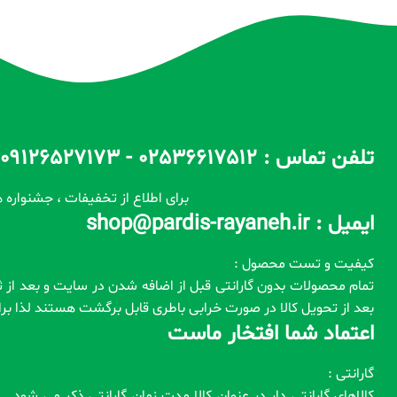
تلفن تماس : 02536617512 - 09126527173 - 09100557173 ساعات پاسخگویی : 10 الی 14 / 17 الی 22
برای اطلاع از تخفیفات ، جشنواره ه
ایمیل : shop@pardis-rayaneh.ir
کیفیت و تست محصول :
بعد از تحویل کالا در صورت خرابی باطری قابل برگشت هستند لذا ب
اعتماد شما افتخار ماست
گارانتی :
کالاهای گارانتی دار در عنوان کالا مدت زمان گارانتی ذکر می شود