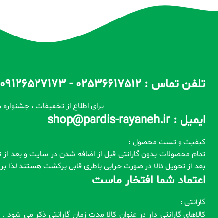
تلفن تماس : 02536617512 - 09126527173 - 09100557173 ساعات پاسخگویی : 10 الی 14 / 17 الی 22
برای اطلاع از تخفیفات ، جشنواره ه
ایمیل : shop@pardis-rayaneh.ir
کیفیت و تست محصول :
بعد از تحویل کالا در صورت خرابی باطری قابل برگشت هستند لذا ب
اعتماد شما افتخار ماست
گارانتی :
کالاهای گارانتی دار در عنوان کالا مدت زمان گارانتی ذکر می شود