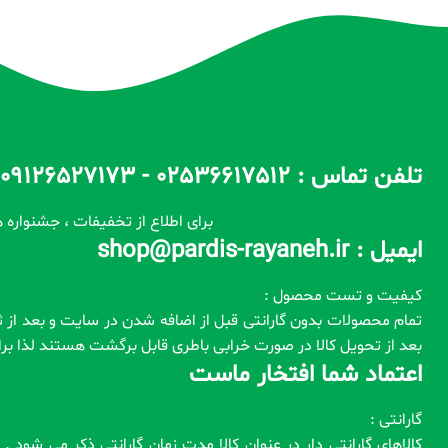
تلفن تماس : 02536617512 - 09126527173 - 09100557173 ساعات پاسخگویی : 10 الی 14 / 17 الی 22
برای اطلاع از تخفیفات ، جشنواره ه
ایمیل : shop@pardis-rayaneh.ir
کیفیت و تست محصول :
بعد از تحویل کالا در صورت خرابی باطری قابل برگشت هستند لذا ب
اعتماد شما افتخار ماست
گارانتی :
کالاهای گارانتی دار در عنوان کالا مدت زمان گارانتی ذکر می شود