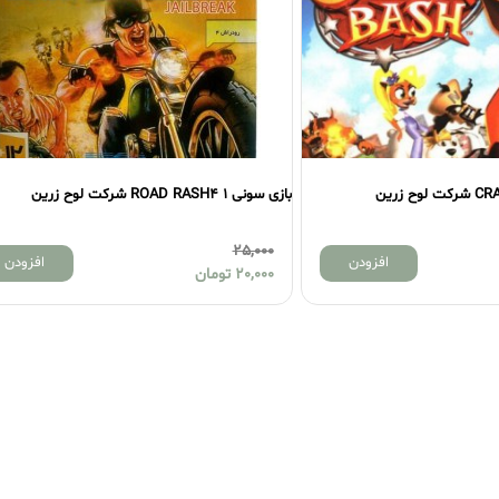
بازی سونی 1 ROAD RASH4 شرکت لوح زرین
25,000
افزودن
افزودن
20,000
تومان