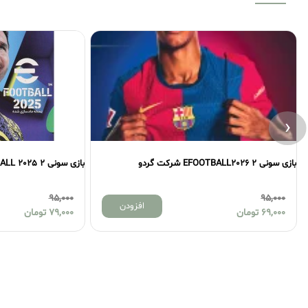
‹
بازی سونی 2 EFOOTBALL 2025 شرکت JB
95,000
افزودن
افزود
79,000
تومان