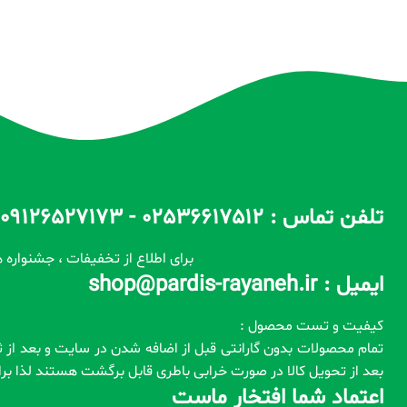
تلفن تماس : 02536617512 - 09126527173 - 09100557173 ساعات پاسخگویی : 10 الی 14 / 17 الی 22
برای اطلاع از تخفیفات ، جشنواره ه
ایمیل : shop@pardis-rayaneh.ir
کیفیت و تست محصول :
بعد از تحویل کالا در صورت خرابی باطری قابل برگشت هستند لذا ب
اعتماد شما افتخار ماست