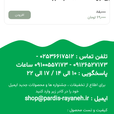
85,000
افزودن
69,000
تومان
تلفن تماس : 02536617512 -
09126527173 - 09100557173 ساعات
پاسخگویی : 10 الی 14 / 17 الی 22
برای اطلاع از تخفیفات ، جشنواره ها و محصولات جدید ایمیل
خود را در کادر زیر وارد کنید
ایمیل : shop@pardis-rayaneh.ir
کیفیت و تست محصول :