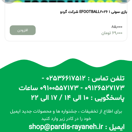
بازی سونی 1 EFOOTBALL2026 شرکت گردو
بازی 
85,000
افزودن
69,000
تومان
تلفن تماس : 02536617512 -
09126527173 - 09100557173 ساعات
پاسخگویی : 10 الی 14 / 17 الی 22
برای اطلاع از تخفیفات ، جشنواره ها و محصولات جدید ایمیل
خود را در کادر زیر وارد کنید
ایمیل : shop@pardis-rayaneh.ir