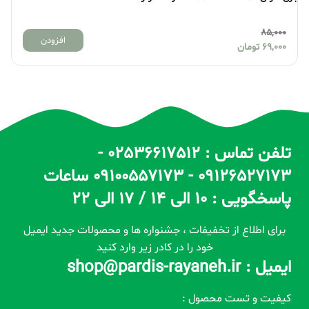
85,000
افزودن
69,000
تومان
تلفن تماس : 02536617512 -
09126527173 - 09100557173 ساعات
پاسخگویی : 10 الی 14 / 17 الی 22
برای اطلاع از تخفیفات ، جشنواره ها و محصولات جدید ایمیل
خود را در کادر زیر وارد کنید
ایمیل : shop@pardis-rayaneh.ir
کیفیت و تست محصول :