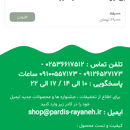
85,000
افزودن
69,000
تومان
تلفن تماس : 02536617512 -
09126527173 - 09100557173 ساعات
پاسخگویی : 10 الی 14 / 17 الی 22
برای اطلاع از تخفیفات ، جشنواره ها و محصولات جدید ایمیل
خود را در کادر زیر وارد کنید
ایمیل : shop@pardis-rayaneh.ir
کیفیت و تست محصول :