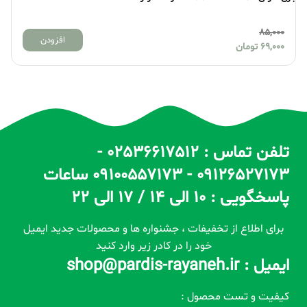
85,000
افزودن
69,000
تومان
تلفن تماس : 02536617512 -
09126527173 - 09100557173 ساعات
پاسخگویی : 10 الی 14 / 17 الی 22
برای اطلاع از تخفیفات ، جشنواره ها و محصولات جدید ایمیل
خود را در کادر زیر وارد کنید
ایمیل : shop@pardis-rayaneh.ir
کیفیت و تست محصول :