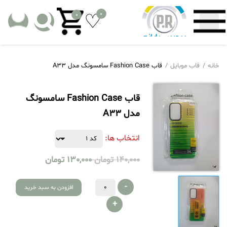
0
0
خانه
قاب موبایل
قاب Fashion Case سامسونگ مدل A33
قاب Fashion Case سامسونگ
مدل A33
انتخاب ها:
140,000
تومان
130,000
تومان
-
افزودن به سبد خرید
+