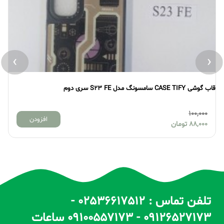
›
‹
قاب گوشی CASE TIFY سامسونگ مدل S23 FE سری دوم
قاب گو
100,000
افزودن
88,000
تومان
تلفن تماس : 02536617512 -
09126527173 - 09100557173 ساعات