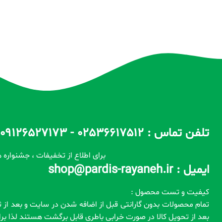
تلفن تماس : 02536617512 - 09126527173 - 09100557173 ساعات پاسخگویی : 10 الی 14 / 17 الی 22
برای اطلاع از تخفیفات ، جشنواره ه
ایمیل : shop@pardis-rayaneh.ir
کیفیت و تست محصول :
بعد از تحویل کالا در صورت خرابی باطری قابل برگشت هستند لذا ب