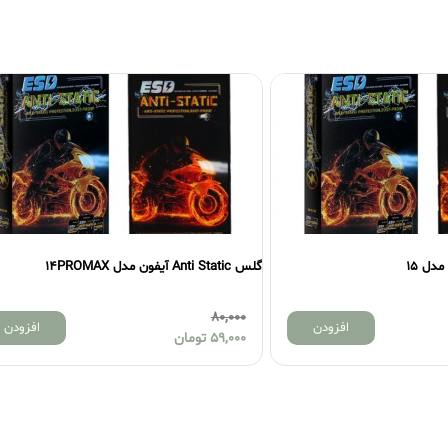
گلس Anti Static آیفون مدل 13PRO و 13
80,000
8
افزودن
5
تومان
59,000
تومان