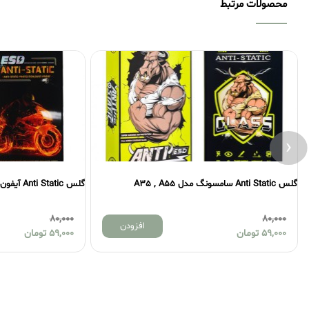
محصولات مرتبط
‹
گلس Anti Static آیفون مدل 15
گلس Anti Static آیفون مدل 14PROMAX
0,000
80,000
افزودن
افزودن
59,000
تومان
9,000