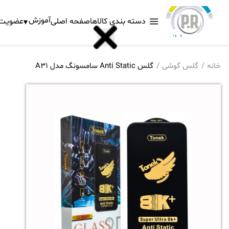
آموزش
دسته بندی کالاها
صفحه اصلی
عضویت د
خانه
گلس گوشی
گلس Anti Static سامسونگ مدل A31