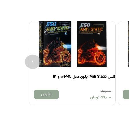
›
گلس Anti Static آیفون مدل 13PROMAX
گلس Anti Static
80,000
افزودن
افزودن
59,000
تومان