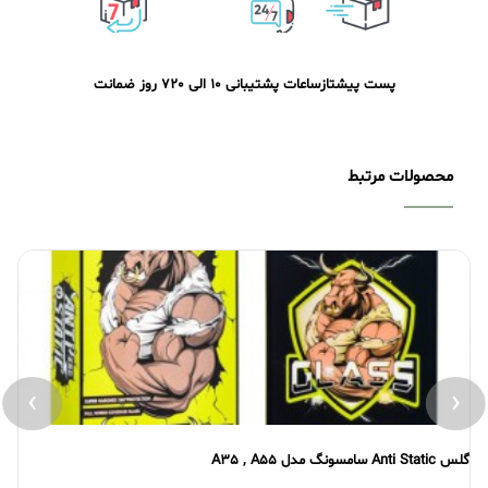
پست پیشتاز
ساعات پشتیبانی 10 الی 20
7 روز ضمانت
محصولات مرتبط
›
‹
گلس Anti Static سامسونگ مدل A35 , A55
گلس atic