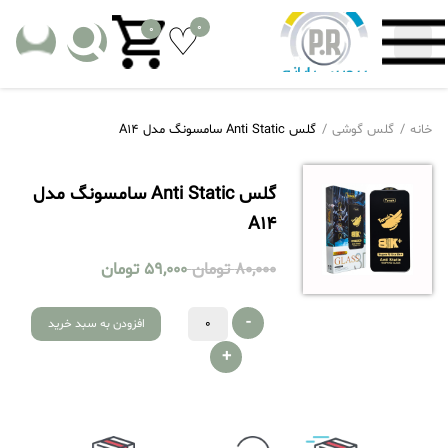
0
0
خانه
گلس گوشی
گلس Anti Static سامسونگ مدل A14
گلس Anti Static سامسونگ مدل
A14
80,000
تومان
59,000
تومان
-
افزودن به سبد خرید
+