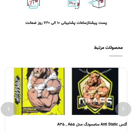
پست پیشتاز
ساعات پشتیبانی 10 الی 20
7 روز ضمانت
محصولات مرتبط
›
‹
گلس Anti Static سامسونگ مدل A35 , A55
گلس atic