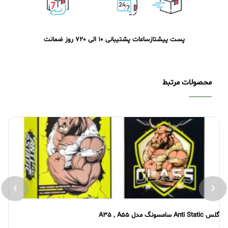
پست پیشتاز
ساعات پشتیبانی 10 الی 20
7 روز ضمانت
محصولات مرتبط
›
‹
گلس Anti Static سامسونگ مدل A35 , A55
گلس atic