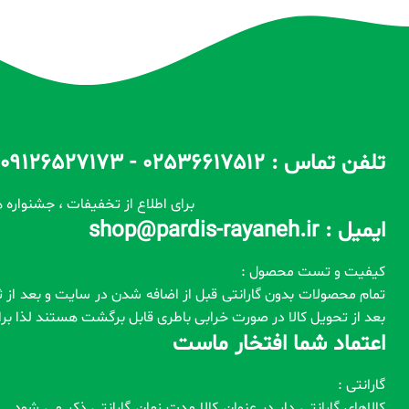
تلفن تماس : 02536617512 - 09126527173 - 09100557173 ساعات پاسخگویی : 10 الی 14 / 17 الی 22
برای اطلاع از تخفیفات ، جشنواره ه
ایمیل : shop@pardis-rayaneh.ir
کیفیت و تست محصول :
بعد از تحویل کالا در صورت خرابی باطری قابل برگشت هستند لذا ب
اعتماد شما افتخار ماست
گارانتی :
کالاهای گارانتی دار در عنوان کالا مدت زمان گارانتی ذکر می شود