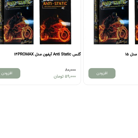
گلس Anti Static آیفون مدل 14PROMAX
80,000
افزودن
افزودن
59,000
تومان