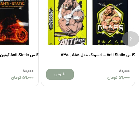
‹
گلس Anti Static سامسونگ مدل A35 , A55
گلس Anti Static آیفون مدل 15
80,000
80,000
افزودن
59,000
تومان
59,000
تومان