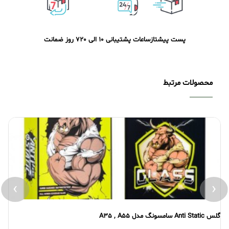
پست پیشتاز
ساعات پشتیبانی 10 الی 20
7 روز ضمانت
محصولات مرتبط
›
‹
گلس Anti Static سامسونگ مدل A35 , A55
گلس atic