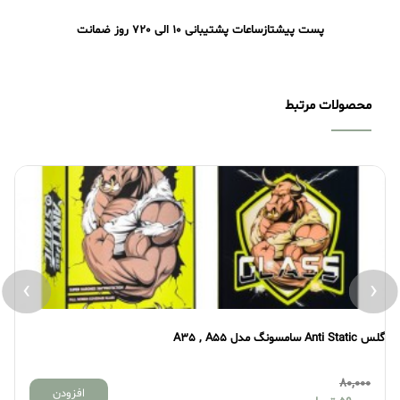
پست پیشتاز
ساعات پشتیبانی 10 الی 20
7 روز ضمانت
محصولات مرتبط
›
‹
گلس Anti Static سامسونگ مدل A35 , A55
گلس atic
80,000
افزودن