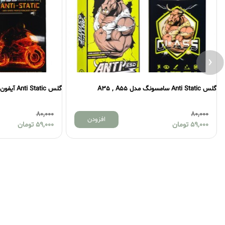
‹
گلس Anti Static سامسونگ مدل A35 , A55
گلس Anti Static آیفون مدل 15
80,000
80,000
افزودن
59,000
تومان
59,000
تومان