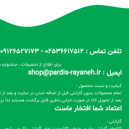
تلفن تماس : 02536617512 - 09126527173 - 09100557173 ساعات پاسخگویی : 10 الی 14 / 17 الی 22
برای اطلاع از تخفیفات ، جشنواره ه
ایمیل : shop@pardis-rayaneh.ir
کیفیت و تست محصول :
بعد از تحویل کالا در صورت خرابی باطری قابل برگشت هستند لذا ب
اعتماد شما افتخار ماست
گارانتی :
کالاهای گارانتی دار در عنوان کالا مدت زمان گارانتی ذکر می شود