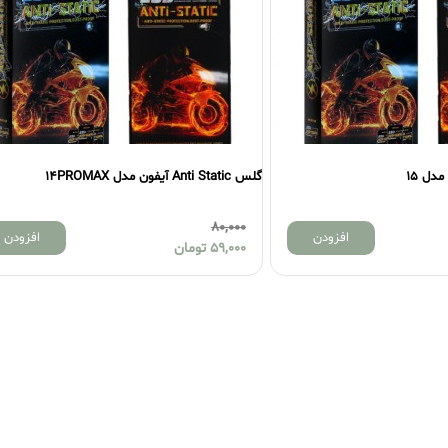
گلس Anti Static آیفون مدل 14PROMAX
80,000
افزودن
افزودن
59,000
تومان