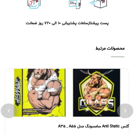
پست پیشتاز
ساعات پشتیبانی 10 الی 20
7 روز ضمانت
محصولات مرتبط
›
‹
گلس Anti Static سامسونگ مدل A35 , A55
گلس atic