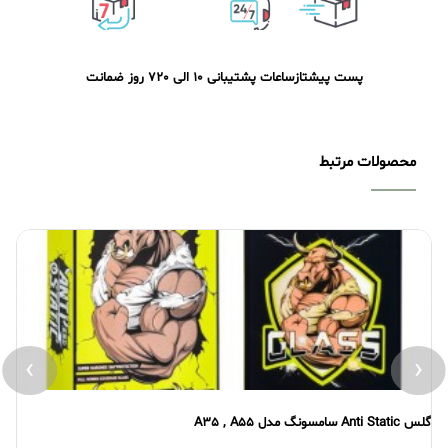
پست پیشتاز
ساعات پشتیبانی 10 الی 20
7 روز ضمانت
محصولات مرتبط
›
‹
گلس Anti Static سامسونگ مدل A35 , A55
گلس atic