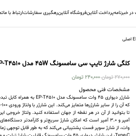
ر خبرنامه
پرداخت آنلاین
فروشگاه آنلاین
رهگیری سفارشات
ارتباط با ما
تم
کلگی شارژ تایپ سی سامسونگ 45W مدل EP-T4510 اصلی
270,000
تومان
240,000
تومان
مشخصات فنی محصول
Type-C، این شارژر دیواری 45 وات سامسونگ قابلیت شارژ تبلت و موبایل را با شدت‌جریان ۲.۰ آمپر و بالاتر دارد.