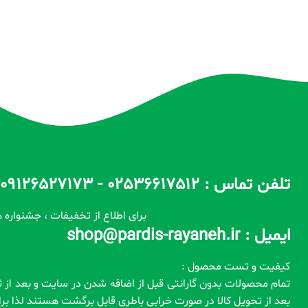
تلفن تماس : 02536617512 - 09126527173 - 09100557173 ساعات پاسخگویی : 10 الی 14 / 17 الی 22
برای اطلاع از تخفیفات ، جشنواره ه
ایمیل : shop@pardis-rayaneh.ir
کیفیت و تست محصول :
بعد از تحویل کالا در صورت خرابی باطری قابل برگشت هستند لذا ب