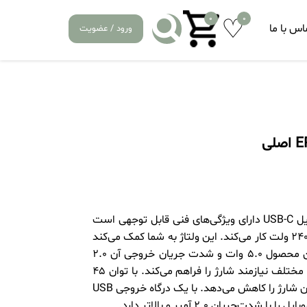
0
0
اس با ما
ورود / عضویت
شارژر دیواری 45 وات سامسونگ مدل EP-T4510 به همراه کابل تبدیل USB-C دارای ویژگی‌های فنی قابل توجهی است
که آن را از سایر شارژرها متمایز می‌کند. این شارژر با ولتاژ ورودی ۱۰۰-۲۴۰ ولت کار می‌کند. این ولتاژ به شما کمک می‌کند
تا بتوانید از آن در هر نقطه از جهان استفاده کنید. ولتاژ خروجی این محصول ۵.۰ وات و شدت جریان خروجی آن ۲.۰
آمپر و ۳.۰ آمپر است که امکان شارژ سریع‌تر و کارآمدتر دستگاه‌های مختلف نیازمند شارژ را فراهم می‌کند. با توان ۴۵
وات، از شارژ سوپر فست پشتیبانی می‌کند که به طور قابل توجهی زمان شارژ را کاهش می‌دهد. با یک درگاه خروجی USB