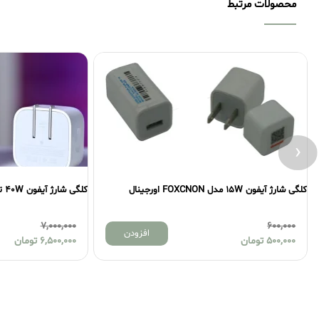
محصولات مرتبط
‹
کلگی شارژ آیفون 40W تایپ سی مدل A3351 اصلی
7,000,000
افزودن
افزود
6,500,000
تومان