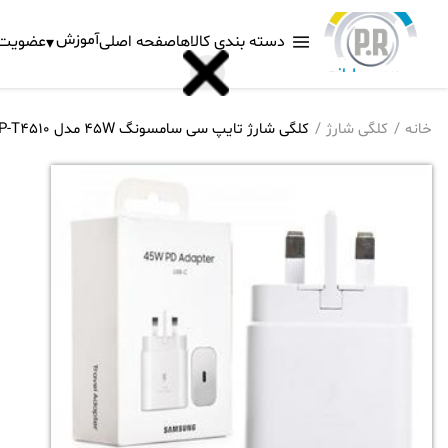
آموزش
دسته بندی کالاها
صفحه اصلی
عضویت د
خانه
کلگی شارژ
کلگی شارژ تایپ سی سامسونگ 45W مدل EP-T4510 اصلی