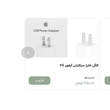
›
نی آیفون 7G
کلگی شارژ شیائومی 67W مدل MDY-12-EZ
1,500,000
افزودن
ان
1,350,000
تومان