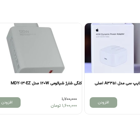
کلگی شارژ شیائومی 120W مدل MDY-13-EZ
کلگی شارژ سرکارت
500,000
1,700,000
ن
افزودن
1,600,000
تومان
450,000
توم