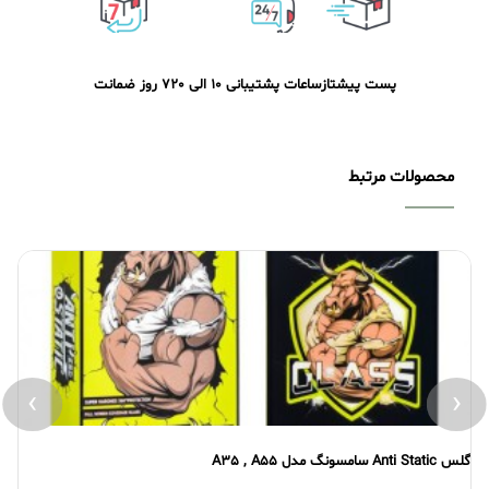
پست پیشتاز
ساعات پشتیبانی 10 الی 20
7 روز ضمانت
محصولات مرتبط
›
‹
گلس Anti Static سامسونگ مدل A35 , A55
گلس atic