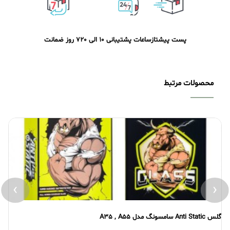
پست پیشتاز
ساعات پشتیبانی 10 الی 20
7 روز ضمانت
محصولات مرتبط
›
‹
گلس Anti Static سامسونگ مدل A35 , A55
گلس atic