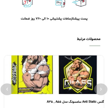
پست پیشتاز
ساعات پشتیبانی 10 الی 20
7 روز ضمانت
محصولات مرتبط
›
‹
گلس Anti Static سامسونگ مدل A35 , A55
گلس atic