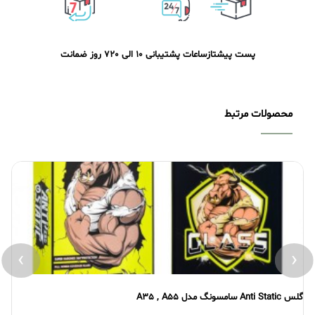
پست پیشتاز
ساعات پشتیبانی 10 الی 20
7 روز ضمانت
محصولات مرتبط
›
‹
گلس Anti Static سامسونگ مدل A35 , A55
گلس atic