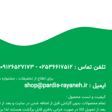
تلفن تماس : 02536617512 - 09126527173 - 09100557173 ساعات پاسخگویی : 10 الی 14 / 17 الی 22
برای اطلاع از تخفیفات ، جشنواره ه
ایمیل : shop@pardis-rayaneh.ir
کیفیت و تست محصول :
بعد از تحویل کالا در صورت خرابی باطری قابل برگشت هستند لذا ب