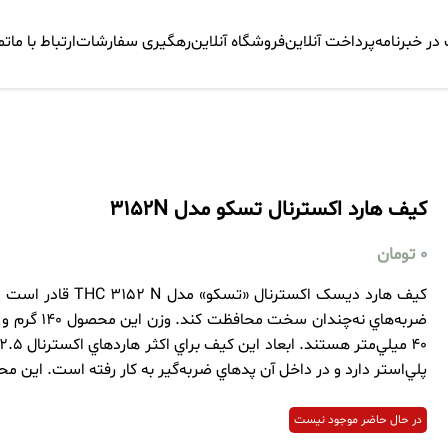
ر خبرنامه
پرداخت آنلاین
فروشگاه آنلاین
رهگیری سفارشات
ارتباط با ما
تم
کیف هارد اکسترنال تسکو مدل 3152N
0
تومان
کيف هارد ديسک اکسترن
پلي‌استر دارد و در داخل آن پدهاي ضربه‌گير به‌ کار رفته است. اين 
در حال حاضر موجود نیست