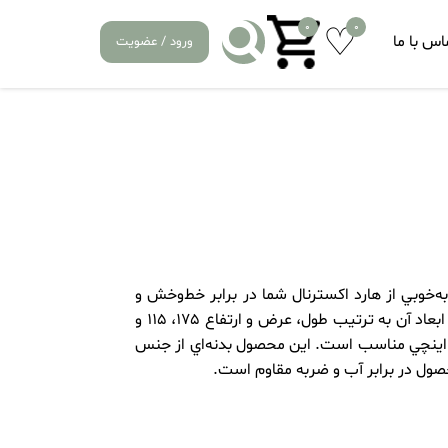
0
0
اس با ما
ورود / عضویت
ال «تسکو» مدل THC 3152 N قادر است به‌خوبي از هارد اکسترنال شما در برابر خط‌وخش و
ضربه‌هاي نه‌چندان سخت محافظت کند. وزن اين محصول 140 گرم و ابعاد آن به ترتيب طول، عرض و ارتفاع 175، 115 و
40 ميلي‌متر هستند. ابعاد اين کيف براي اکثر هاردهاي اکسترنال 2.5اينچي مناسب است. اين محصول بدنه‌اي از جنس
محصول در برابر آب و ضربه مقاوم است.