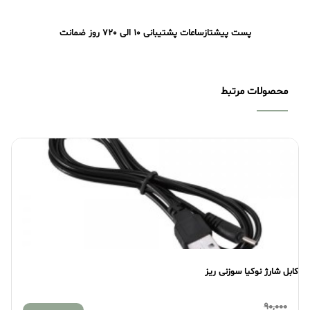
پست پیشتاز
ساعات پشتیبانی 10 الی 20
7 روز ضمانت
محصولات مرتبط
کابل شارژ نوکیا سوزنی ریز
کا
90,000