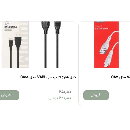
ارژ تایپ سی VABI مدل CA15
کابل شارژ هیسکا تایپ سی مدل -16AC
600,000
250,00
افزودن
220,00
تومان
540,000
تومان