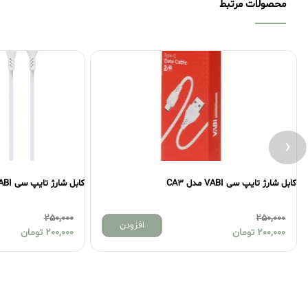
محصولات مرتبط
‹
کابل شارژ تایپ سی VABI مدل CA7
کابل ش
0
250,000
افزودن
افزودن
200,000
تومان
0