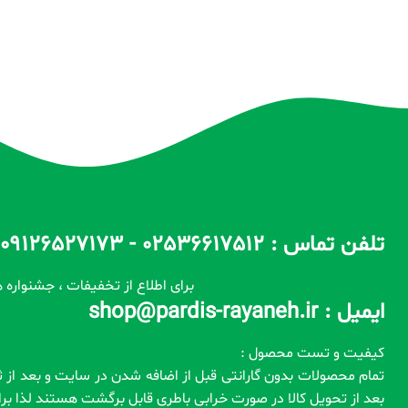
تلفن تماس : 02536617512 - 09126527173 - 09100557173 ساعات پاسخگویی : 10 الی 14 / 17 الی 22
برای اطلاع از تخفیفات ، جشنواره ه
ایمیل : shop@pardis-rayaneh.ir
کیفیت و تست محصول :
بعد از تحویل کالا در صورت خرابی باطری قابل برگشت هستند لذا ب