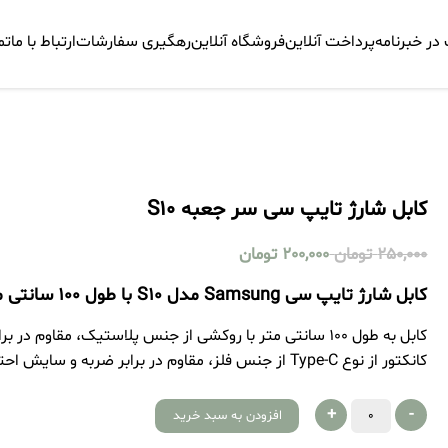
ر خبرنامه
پرداخت آنلاین
فروشگاه آنلاین
رهگیری سفارشات
ارتباط با ما
تم
کابل شارژ تایپ سی سر جعبه S10
250,000
تومان
200,000
تومان
کابل شارژ تایپ سی Samsung مدل S10 با طول 100 سانتی متر
کابل به طول 100 سانتی متر با روکشی از جنس پلاستیک، مقاوم در برابر ضربه و فشار
کانکتور از نوع Type-C از جنس فلز، مقاوم در برابر ضربه و سایش احتمالی، مناسب برای شارژ و انتقال اطلاعات
+
-
افزودن به سبد خرید