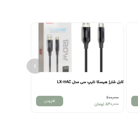
›
LX
کابل شارژ تایپ سی هیسکا مدل LX-16CC
500,000
افزودن
افزودن
420,000
تومان