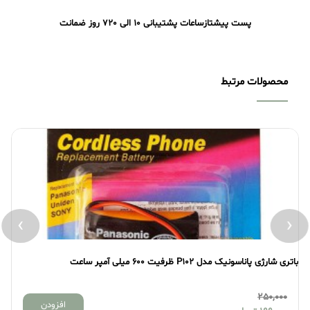
پست پیشتاز
ساعات پشتیبانی 10 الی 20
7 روز ضمانت
محصولات مرتبط
›
‹
باتری شارژی پاناسونیک مدل P102 ظرفیت 600 میلی آمپر ساعت
بات
250,000
افزودن