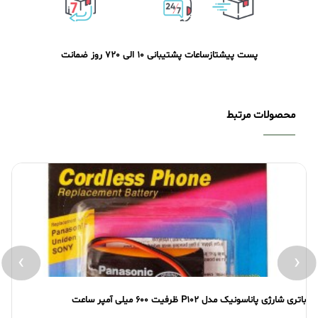
پست پیشتاز
ساعات پشتیبانی 10 الی 20
7 روز ضمانت
محصولات مرتبط
›
‹
باتری شارژی پاناسونیک مدل P102 ظرفیت 600 میلی آمپر ساعت
بات