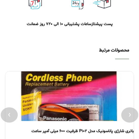
پست پیشتاز
ساعات پشتیبانی 10 الی 20
7 روز ضمانت
محصولات مرتبط
›
‹
باتری شارژی پاناسونیک مدل P102 ظرفیت 600 میلی آمپر ساعت
بات