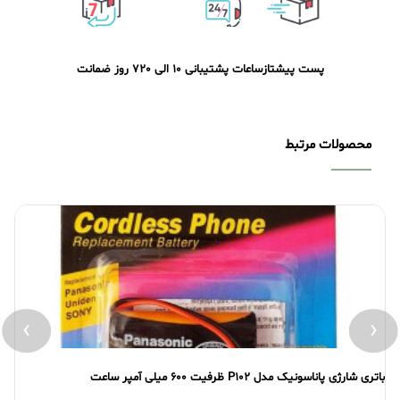
پست پیشتاز
ساعات پشتیبانی 10 الی 20
7 روز ضمانت
محصولات مرتبط
›
‹
باتری شارژی پاناسونیک مدل P102 ظرفیت 600 میلی آمپر ساعت
بات