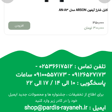
کابل شارژ آیفون ARSON مدل AN-A3
کابل
350,000
افزودن
300,000
تومان
تلفن تماس : 02536617512 -
09126527173 - 09100557173 ساعات
پاسخگویی : 10 الی 14 / 17 الی 22
برای اطلاع از تخفیفات ، جشنواره ها و محصولات جدید ایمیل
خود را در کادر زیر وارد کنید
ایمیل : shop@pardis-rayaneh.ir