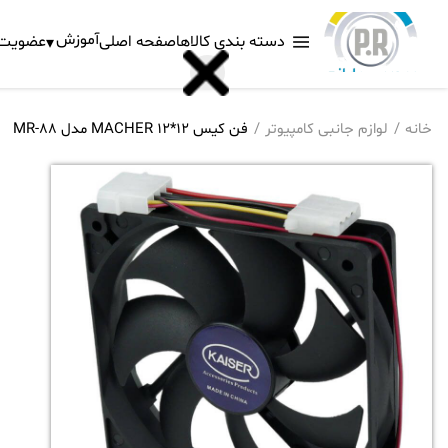
آموزش
دسته بندی کالاها
صفحه اصلی
عضویت د
خانه
لوازم جانبی کامپیوتر
فن کیس 12*12 MACHER مدل MR-88