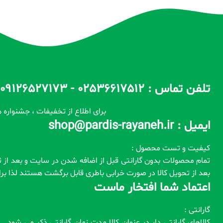
تلفن تماس : 02536617512 - 09126527173 - 09100557173 ساعات پاسخگویی : 10 الی 14 / 17 الی 22
برای اطلاع از تخفیفات ، جشنواره ه
ایمیل : shop@pardis-rayaneh.ir
کیفیت و تست محصول :
بعد از تحویل کالا در صورت خرابی باطری قابل برگشت هستند لذا ب
اعتماد شما افتخار ماست
گارانتی :
کالاهای گارانتی دار در عنوان کالا مدت زمان گارانتی ذکر می شود