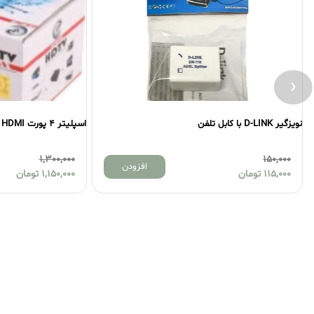
‹
نویزگیر D-LINK با کابل تلفن
اسپلیتر 4 پورت HDMI برند XP مدل SP4N
1,300,000
150,000
افزودن
115,000
تومان
1,150,000
تومان