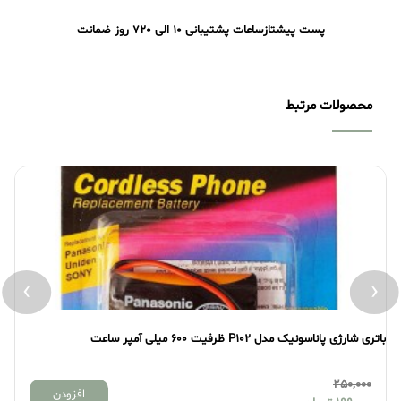
پست پیشتاز
ساعات پشتیبانی 10 الی 20
7 روز ضمانت
محصولات مرتبط
›
‹
باتری شارژی پاناسونیک مدل P102 ظرفیت 600 میلی آمپر ساعت
بات
250,000
افزودن