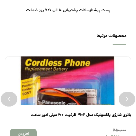
پست پیشتاز
ساعات پشتیبانی 10 الی 20
7 روز ضمانت
محصولات مرتبط
›
‹
باتری شارژی پاناسونیک مدل P102 ظرفیت 600 میلی آمپر ساعت
بات
250,000
افزودن