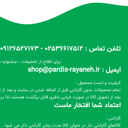
تلفن تماس : 02536617512 - 09126527173 - 09100557173 ساعات پاسخگویی : 10 الی 14 / 17 الی 22
برای اطلاع از تخفیفات ، جشنواره ه
ایمیل : shop@pardis-rayaneh.ir
کیفیت و تست محصول :
بعد از تحویل کالا در صورت خرابی باطری قابل برگشت هستند لذا ب
اعتماد شما افتخار ماست
گارانتی :
کالاهای گارانتی دار در عنوان کالا مدت زمان گارانتی ذکر می شود