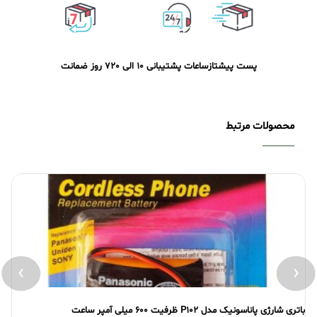
پست پیشتاز
ساعات پشتیبانی 10 الی 20
7 روز ضمانت
محصولات مرتبط
›
‹
باتری شارژی پاناسونیک مدل P102 ظرفیت 600 میلی آمپر ساعت
بات