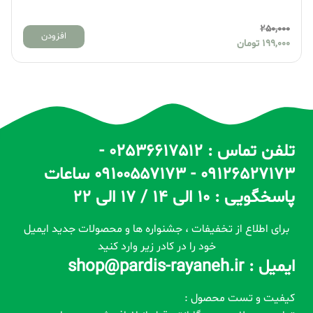
250,000
افزودن
199,000
تومان
تلفن تماس : 02536617512 -
09126527173 - 09100557173 ساعات
پاسخگویی : 10 الی 14 / 17 الی 22
برای اطلاع از تخفیفات ، جشنواره ها و محصولات جدید ایمیل
خود را در کادر زیر وارد کنید
ایمیل : shop@pardis-rayaneh.ir
کیفیت و تست محصول :