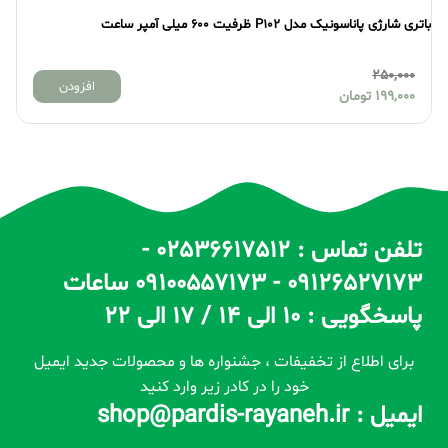
باتری شارژی پاناسونیک مدل P102 ظرفیت 600 میلی آمپر ساعت
بات
250,000
افزودن
199,000
تومان
تلفن تماس : 02536617512 -
09126527173 - 09100557173 ساعات
پاسخگویی : 10 الی 14 / 17 الی 22
برای اطلاع از تخفیفات ، جشنواره ها و محصولات جدید ایمیل
خود را در کادر زیر وارد کنید
ایمیل : shop@pardis-rayaneh.ir