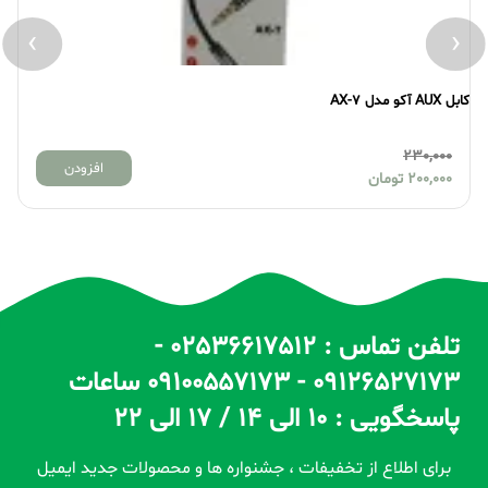
›
‹
کابل AUX آکو مدل AX-7
کابل AUX هیسکا مدل 
230,000
افزودن
200,000
تومان
تلفن تماس : 02536617512 -
09126527173 - 09100557173 ساعات
پاسخگویی : 10 الی 14 / 17 الی 22
برای اطلاع از تخفیفات ، جشنواره ها و محصولات جدید ایمیل