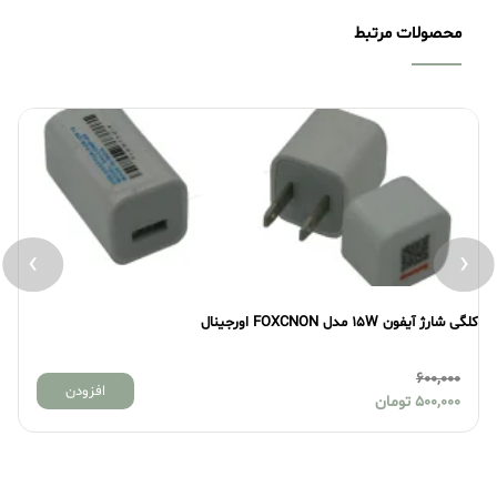
محصولات مرتبط
›
‹
کلگی شارژ آیفون 15W مدل FOXCNON اورجینال
کلگی
600,000
افزودن
500,000
تومان