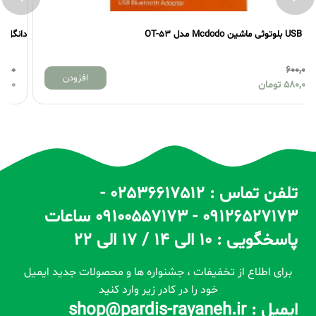
دانگل USB بلوتوثی ماشین پایونیر مدل P52
600,000
افزودن
580,000
تومان
تلفن تماس : 02536617512 -
09126527173 - 09100557173 ساعات
پاسخگویی : 10 الی 14 / 17 الی 22
برای اطلاع از تخفیفات ، جشنواره ها و محصولات جدید ایمیل
خود را در کادر زیر وارد کنید
ایمیل : shop@pardis-rayaneh.ir