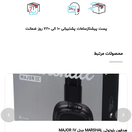
پست پیشتاز
ساعات پشتیبانی 10 الی 20
7 روز ضمانت
محصولات مرتبط
›
‹
بلوتوثی MARSHAL مدل MAJOR IV
هدفون بلوت