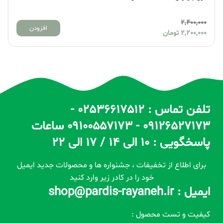
0,000
2,400,000
افزودن
2,200,000
تومان
,000
تلفن تماس : 02536617512 -
09126527173 - 09100557173 ساعات
پاسخگویی : 10 الی 14 / 17 الی 22
برای اطلاع از تخفیفات ، جشنواره ها و محصولات جدید ایمیل
خود را در کادر زیر وارد کنید
ایمیل : shop@pardis-rayaneh.ir
کیفیت و تست محصول :