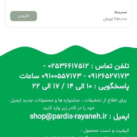
,000
700,000
افزودن
650,000
تومان
,000
تلفن تماس : 02536617512 -
09126527173 - 09100557173 ساعات
پاسخگویی : 10 الی 14 / 17 الی 22
برای اطلاع از تخفیفات ، جشنواره ها و محصولات جدید ایمیل
خود را در کادر زیر وارد کنید
ایمیل : shop@pardis-rayaneh.ir
کیفیت و تست محصول :