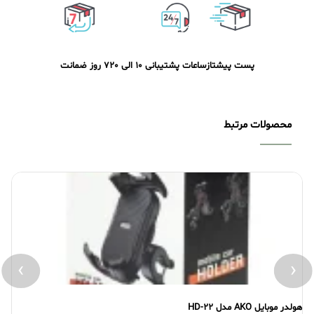
پست پیشتاز
ساعات پشتیبانی 10 الی 20
7 روز ضمانت
محصولات مرتبط
›
‹
 موبایل AKO مدل HD-22
هولدر موبایل YROOM