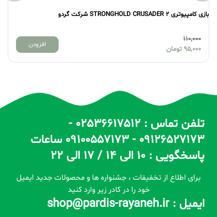
STRONGHOLD CRUSADE شرکت گردو
بازی کامپیوتری TRONGHOLD 3
85,000
110,
افزودن
95,
تومان
75,000
تلفن تماس : 02536617512 -
09126527173 - 09100557173 ساعات
پاسخگویی : 10 الی 14 / 17 الی 22
برای اطلاع از تخفیفات ، جشنواره ها و محصولات جدید ایمیل
خود را در کادر زیر وارد کنید
ایمیل : shop@pardis-rayaneh.ir